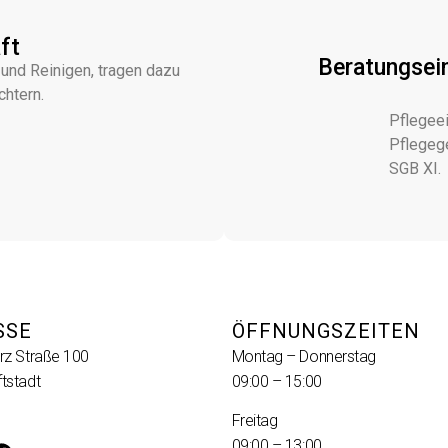
ft
Beratungsein
 und Reinigen, tragen dazu
chtern.
Pflegeei
Pflegeg
SGB XI.
SSE
ÖFFNUNGSZEITEN
rz Straße 100
Montag – Donnerstag
tstadt
09:00 – 15:00
Freitag
09:00 – 13:00